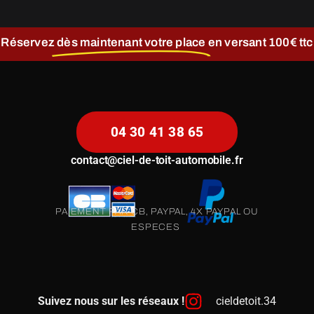
Réservez
dès maintenant votre place
en versant 100€ ttc
04 30 41 38 65
contact@ciel-de-toit-automobile.fr
PAIEMENT PAR CB, PAYPAL, 4X PAYPAL OU
ESPECES
Suivez nous sur les réseaux !
cieldetoit.34